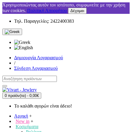
Χρησιμοποιώντας αυτόν τον ιστότοπο, συμφωνείτε με την χρήση
των cookies.
Πολιτική Απορρήτου
Δέχομαι
Τηλ. Παραγγελίες: 2422400383
Δημιουργία Λογαριασμού
/
Σύνδεση Λογαριασμού
0 προϊόν(τα) - 0,00€
Το καλάθι αγορών είναι άδειο!
Αρχική
+
New in
+
Κοσμήματα
Ρολόγια