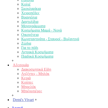
Κολιέ
Σκουλαρίκια
Χειροπέδες
Βραχιόλια
Δαχτυλίδια
Μονογράμματα
Κοσμήματα Μαμά - Νονά
Οικογένεια
Κωνσταντινάτα - Σταυροί - Βυζαντινά
Ζώδια
Για το πόδι
Αντρικά Κοσμήματα
Παιδικά Κοσμήματα
+
Αξεσουάρ
Διακοσμητικά Είδη
Ατζέντες - Μπλόκ
Κεριά
Κούπες
Μπρελόκ
Μπιζουτιέρες
+
Demi's Vivart
+
Αρχική