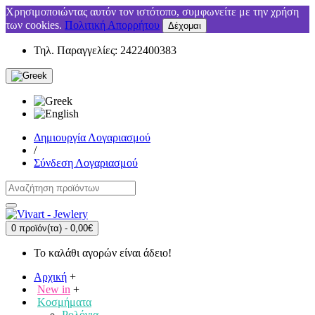
Χρησιμοποιώντας αυτόν τον ιστότοπο, συμφωνείτε με την χρήση
των cookies.
Πολιτική Απορρήτου
Δέχομαι
Τηλ. Παραγγελίες: 2422400383
Δημιουργία Λογαριασμού
/
Σύνδεση Λογαριασμού
0 προϊόν(τα) - 0,00€
Το καλάθι αγορών είναι άδειο!
Αρχική
+
New in
+
Κοσμήματα
Ρολόγια