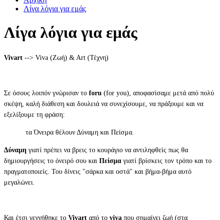
Λίγα λόγια για εμάς
Λίγα λόγια για εμάς
Vivart
--> Viva (Ζωή) & Art (Τέχνη)
Σε όσους λοιπόν γνώρισαν το
foru
(for you), αποφασίσαμε μετά από πολύ
σκέψη, καλή διάθεση και δουλειά να συνεχίσουμε, να πράξουμε και να
εξελίξουμε τη φράση:
τα Όνειρα θέλουν Δύναμη και Πείσμα.
Δύναμη
γιατί πρέπει να βρεις το κουράγιο να αντιληφθείς πως θα
δημιουργήσεις το όνειρό σου και
Πείσμα
γιατί βρίσκεις τον τρόπο και το
πραγματοποιείς. Του δίνεις "σάρκα και οστά" και βήμα-βήμα αυτό
μεγαλώνει.
Και έτσι γεννήθηκε το
Vivart
από το
viva
που σημαίνει ζωή (στα