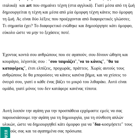
ιταλικά) και
art
που σημαίνει τέχνη (στα αγγλικά). Γιατί μέσα από τη ζωή
δημιουργείται η τέχνη και μέσα από μία όμορφη τέχνη κάνεις πιο όμορφη
τη ζωή. Ας είναι δύο λέξεις που προέρχονται από διαφορετικές γλώσσες.
Τι σημασία έχει? Το διαφορετικό ενώθηκε και δημιούργησε κάτι όμορφο,
εύκολο ώστε να μην το ξεχάσεις ποτέ.
Έχοντας κοντά σου ανθρώπους που σε αγαπούν, σου δίνουν ώθηση και
κουράγιο, λέγοντάς σου : "
σου ταιριάζει
","
να το κάνεις
", "
θα τα
καταφέρεις
", έτσι ελπίζεις, προχωράς, πράττεις. Χωρίς αυτούς τους
ανθρώπους δε θα μπορούσες να κάνεις κανένα βήμα, και να χτίσεις το
όνειρό σου, γιατί ο κάθε ένας βάζει το μικρό του λιθαράκι. Αυτό είναι
ομάδα, γιατί μόνος του δεν κατάφερε κανένας τίποτα.
Αυτή λοιπόν την αγάπη για την προσπάθεια ερχόμαστε εμείς να σας
παρουσιάσουμε.την αγάπη για τη δημιουργία, για τη σύνθεση απλών
υλικών, ώστε να δημιουργηθεί κάτι όμορφο για να "
δια
-κοσμήσετε" τους
εαυτούς σας και τα αγαπημένα σας πρόσωπα.