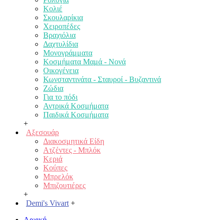
Κολιέ
Σκουλαρίκια
Χειροπέδες
Βραχιόλια
Δαχτυλίδια
Μονογράμματα
Κοσμήματα Μαμά - Νονά
Οικογένεια
Κωνσταντινάτα - Σταυροί - Βυζαντινά
Ζώδια
Για το πόδι
Αντρικά Κοσμήματα
Παιδικά Κοσμήματα
+
Αξεσουάρ
Διακοσμητικά Είδη
Ατζέντες - Μπλόκ
Κεριά
Κούπες
Μπρελόκ
Μπιζουτιέρες
+
Demi's Vivart
+
Αρχική