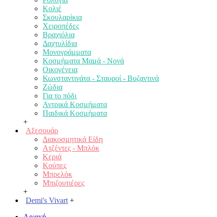
Κολιέ
Σκουλαρίκια
Χειροπέδες
Βραχιόλια
Δαχτυλίδια
Μονογράμματα
Κοσμήματα Μαμά - Νονά
Οικογένεια
Κωνσταντινάτα - Σταυροί - Βυζαντινά
Ζώδια
Για το πόδι
Αντρικά Κοσμήματα
Παιδικά Κοσμήματα
+
Αξεσουάρ
Διακοσμητικά Είδη
Ατζέντες - Μπλόκ
Κεριά
Κούπες
Μπρελόκ
Μπιζουτιέρες
+
Demi's Vivart
+
Αρχική