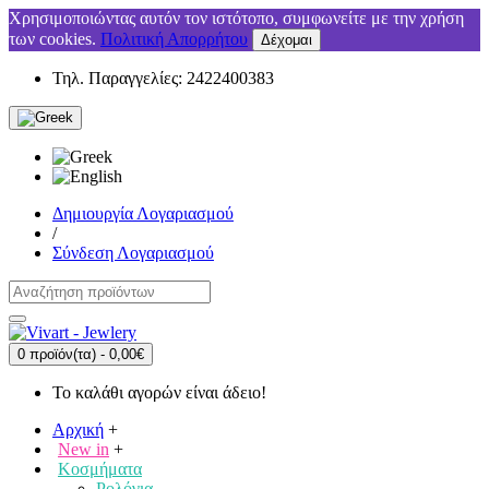
Χρησιμοποιώντας αυτόν τον ιστότοπο, συμφωνείτε με την χρήση
των cookies.
Πολιτική Απορρήτου
Δέχομαι
Τηλ. Παραγγελίες: 2422400383
Δημιουργία Λογαριασμού
/
Σύνδεση Λογαριασμού
0 προϊόν(τα) - 0,00€
Το καλάθι αγορών είναι άδειο!
Αρχική
+
New in
+
Κοσμήματα
Ρολόγια